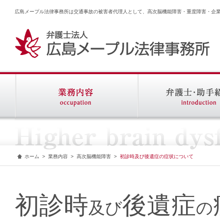
広島メープル法律事務所は交通事故の被害者代理人として、高次脳機能障害・重度障害・企
ホーム
>
業務内容
>
高次脳機能障害
>
初診時及び後遺症の症状について
初診時
後遺症
及び
の