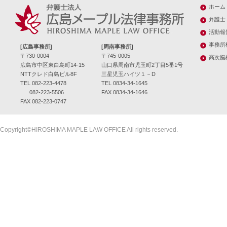
ホーム
弁護士
活動報
事務所
[広島事務所]
[周南事務所]
〒730-0004
〒745-0005
高次脳
広島市中区東白島町14-15
山口県周南市児玉町2丁目5番1号
NTTクレド白島ビル8F
三星児玉ハイツ１－D
TEL 082-223-4478
TEL 0834-34-1645
082-223-5506
FAX 0834-34-1646
FAX 082-223-0747
Copyright©HIROSHIMA MAPLE LAW OFFICE All rights reserved.