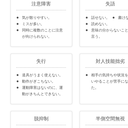
注意障害
失語
気が散りやすい。
話せない。
書け
ミスが多い。
読めない。
同時に複数のことに注意
意味の分からないこ
が向けられない。
言う。
失行
対人技能拙劣
道具がうまく使えない。
相手の気持ちや状況
動作がぎこちない。
いやることが苦手に
運動障害はないのに、運
た。
動がきちんとできない。
脱抑制
半側空間無視