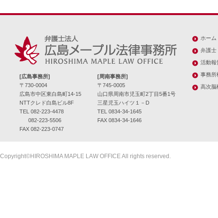
ホーム
弁護士
活動報
事務所
[広島事務所]
[周南事務所]
〒730-0004
〒745-0005
高次脳
広島市中区東白島町14-15
山口県周南市児玉町2丁目5番1号
NTTクレド白島ビル8F
三星児玉ハイツ１－D
TEL 082-223-4478
TEL 0834-34-1645
082-223-5506
FAX 0834-34-1646
FAX 082-223-0747
Copyright©HIROSHIMA MAPLE LAW OFFICE All rights reserved.