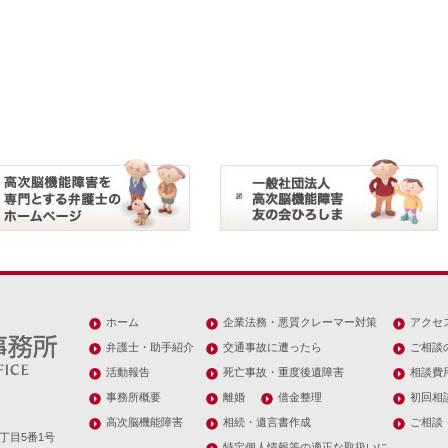
ホーム
企業法務・悪質クレーマー対策
アクセ
弁護士・助手紹介
交通事故に遭ったら
ご相談
活動報告
死亡事故・重度後遺障害
相談費
事務所概要
離婚
借金整理
初回相
高次脳機能障害
相続・遺言書作成
ご相談
丁目5番1号
特定個人情報等の適正な取扱いに