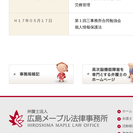
労務管理
Ｈ１７年０５月１７日
第１回三事務所合同勉強会
個人情報保護法
ホーム
弁護士
活動報