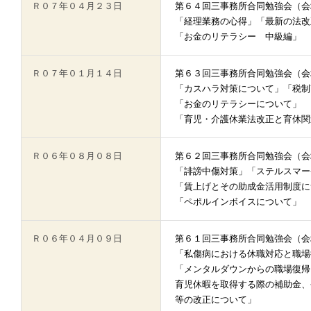
Ｒ０７年０４月２３日
第６４回三事務所合同勉強会（会
「経理業務の心得」「最新の法改
「お金のリテラシー 中級編」
Ｒ０７年０１月１４日
第６３回三事務所合同勉強会（会
「カスハラ対策について」「税制
「お金のリテラシーについて」
「育児・介護休業法改正と育休関
Ｒ０６年０８月０８日
第６２回三事務所合同勉強会（会
「誹謗中傷対策」「ステルスマー
「賃上げとその助成金活用制度に
「ペポルインボイスについて」
Ｒ０６年０４月０９日
第６１回三事務所合同勉強会（会
「私傷病における休職対応と職場
「メンタルダウンからの職場復帰
育児休暇を取得する際の補助金、
等の改正について」