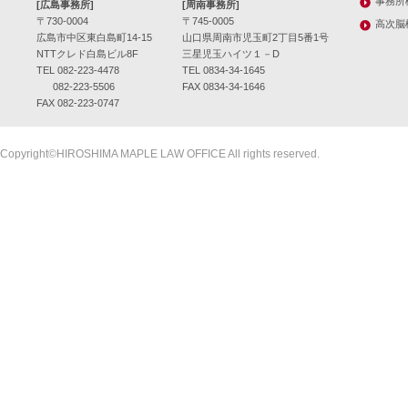
事務所
[広島事務所]
[周南事務所]
〒730-0004
〒745-0005
高次脳
広島市中区東白島町14-15
山口県周南市児玉町2丁目5番1号
NTTクレド白島ビル8F
三星児玉ハイツ１－D
TEL 082-223-4478
TEL 0834-34-1645
082-223-5506
FAX 0834-34-1646
FAX 082-223-0747
Copyright©HIROSHIMA MAPLE LAW OFFICE All rights reserved.