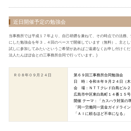
近日開催予定の勉強会
当事務所では平成１７年より、自己研鑽を兼ねて、その時点での法務、
にした勉強会を年３，４回のペースで開催しています（無料）。主とし
試しに参加してみたいというご希望があればご遠慮なくお申し付けくだ
法人たんぽぽ会との三事務所合同で行っています。)
Ｒ０８年０９月２４日
第６９回三事務所合同勉強会
日 時：令和８年９月２４日（木
会 場：ＮＴＴクレド白島ビル２
広島市中区東白島町１４番１５号 
開催 テーマ：「カスハラ対策の
「同一労働同一賃金ガイドライン
「ＡＩに頼るほど不幸になる」