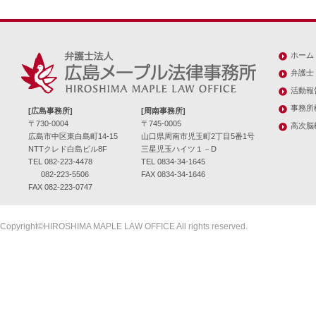
ホーム
弁護士
活動報
事務所
[広島事務所]
[周南事務所]
〒730-0004
〒745-0005
高次脳
広島市中区東白島町14-15
山口県周南市児玉町2丁目5番1号
NTTクレド白島ビル8F
三星児玉ハイツ１－D
TEL 082-223-4478
TEL 0834-34-1645
082-223-5506
FAX 0834-34-1646
FAX 082-223-0747
Copyright©HIROSHIMA MAPLE LAW OFFICE All rights reserved.