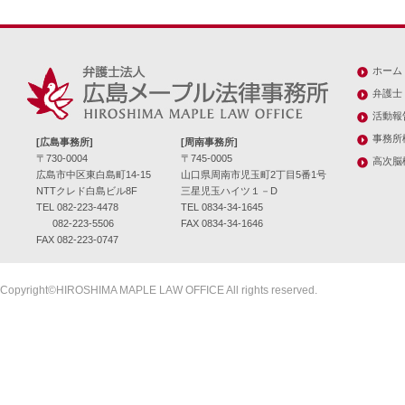
ホーム
弁護士
活動報
事務所
[広島事務所]
[周南事務所]
〒730-0004
〒745-0005
高次脳
広島市中区東白島町14-15
山口県周南市児玉町2丁目5番1号
NTTクレド白島ビル8F
三星児玉ハイツ１－D
TEL 082-223-4478
TEL 0834-34-1645
082-223-5506
FAX 0834-34-1646
FAX 082-223-0747
Copyright©HIROSHIMA MAPLE LAW OFFICE All rights reserved.