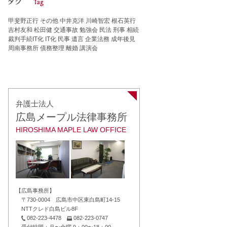
甲斐野正行
その他
中井克洋
川崎智宏
根石英行
吉村友和
松田健
交通事故
勉強会
民法
刑事
相続
裁判手続IT化
IT化
民事
遺言
企業法務
成年後見
周南事務所
債務整理
離婚
講演会
弁護士法人
広島メープル法律事務所
HIROSHIMA MAPLE LAW OFFICE
【広島事務所】
〒730-0004 広島市中区東白島町14-15
NTTクレド白島ビル8F
082-223-4478
082-223-0747