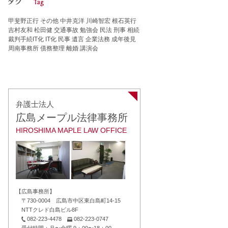
甲斐野正行
その他
中井克洋
川崎智宏
根石英行
吉村友和
松田健
交通事故
勉強会
民法
刑事
相続
裁判手続IT化
IT化
民事
遺言
企業法務
成年後見
周南事務所
債務整理
離婚
講演会
弁護士法人
広島メープル法律事務所
HIROSHIMA MAPLE LAW OFFICE
【広島事務所】
〒730-0004 広島市中区東白島町14-15
NTTクレド白島ビル8F
082-223-4478
082-223-0747